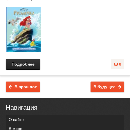
Подробнее
0
В прошлое
В будущее
Навигация
О сайте
В мире