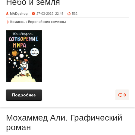
Небо и земля
MADgehog
27-03-2019, 22:45
532
Комиксы
/
Европейские комиксы
Подробнее
0
Мохаммед Али. Графический
роман