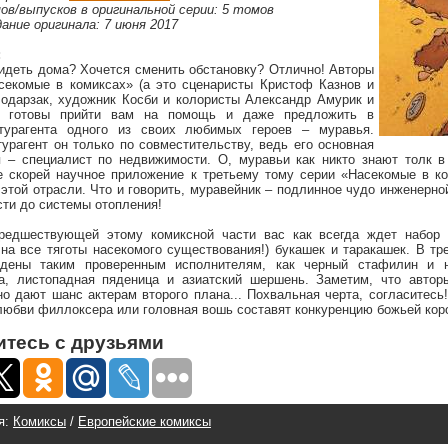
ов/выпусков в оригинальной серии: 5 томов
ание оригинала: 7 июня 2017
:
идеть дома? Хочется сменить обстановку? Отлично! Авторы
секомые в комиксах» (а это сценаристы Кристоф Казнов и
одарзак, художник Косби и колористы Александр Амурик и
) готовы прийти вам на помощь и даже предложить в
турагента одного из своих любимых героев – муравья.
турагент он только по совместительству, ведь его основная
 – специалист по недвижимости. О, муравьи как никто знают толк в
е скорей научное приложение к третьему тому серии «Насекомые в ко
 этой отрасли. Что и говорить, муравейник – подлинное чудо инженерно
сти до системы отопления!
редшествующей этому комиксной части вас как всегда ждет набор
 на все тяготы насекомого существования!) букашек и таракашек. В т
едены таким проверенным исполнителям, как черный стафилин и на
а, листопадная пяденица и азиатский шершень. Заметим, что автор
но дают шанс актерам второго плана... Похвальная черта, согласитесь
любви филлоксера или головная вошь составят конкуренцию божьей коро
тесь с друзьями
я:
Комиксы
/
Европейские комиксы