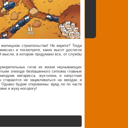
 жилищном строительстве! Не верите? Тогда
миксах» и посмотрите, каких высот достигли
й мысли, в котором продумано все, от службы
 уморительных гэгов из жизни неунывающих
ретьем эпизоде безбашенного ситкома главные
ездник мегарисса, жук-олень и капустная
ы стараются не зацикливаться на звездах и
! Однако будем откровенны: вряд ли по части
вке и жуку-носорогу!