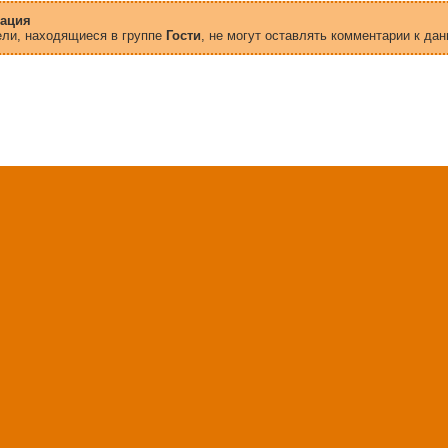
ация
ели, находящиеся в группе
Гости
, не могут оставлять комментарии к дан
зделы
Друзья