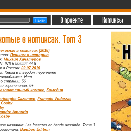
О проекте
Комиксы
комые в комиксах. Том 3
секомые в комиксах (2018)
ство:
Пешком в историю
к:
Михаил Хачатуров
N: 978-5-906994-44-8
ия в России:
02.07.2019
ия: Книга в твердом переплете
уперобложки: Нет
о страниц: 56
е ограничения: 6+
азовательный комикс
,
Комедия
hristophe Cazenove
,
François Vodarzac
:
Cosby
by
xandre Amouriq
Cosby
ое название: Les insectes en bande dessinée. Tome 3
оригинала:
Bamboo Édition