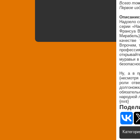
Всего том
Первое изд
Описание
Надоело с
серии «На
Франсуа В
Мирабель
качестве 
Впрочем, 
профессия
открывайт
муравьи в
безопасно
Ну, а в п
(несмотря
роли отв
долгоножк
обязатель
народной 
{mnt}
Подели
Категори