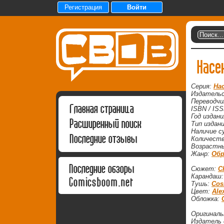
Регистрация
Войти
Насе
Серия:
На
Издатель
Переводчи
Главная страница
ISBN / ISS
Год издан
Расширенный поиск
Тип издан
Наличие с
Последние отзывы
Количеств
Возрастны
Жанр:
Обр
Последние обзоры
Сюжет:
C
Карандаш
Comicsboom.net
Тушь:
Cos
Цвет:
Ale
Обложка:
Оригинальн
Издатель 